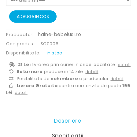
ADAUGA IN COS
haine-bebelusi.ro
Producator:
Cod produs:
SO0006
Disponibilitate:
in stoc
21 Lei
livrarea prin curier in orice localitate
detalii
Returnare
produse in 14 zile
detalii
Posibilitate de
schimbare
a produsului
detalii
Livrare Gratuita
pentru comenzile de peste
199
Lei
detalii
Descriere
Specificatii