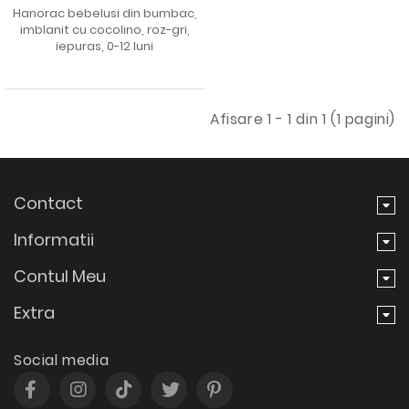
Hanorac bebelusi din bumbac,
imblanit cu cocolino, roz-gri,
iepuras, 0-12 luni
Afisare 1 - 1 din 1 (1 pagini)
Contact
Informatii
Contul Meu
Extra
Social media