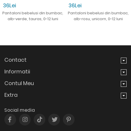
36Lei
36Lei
Pantaloni bebelusi din bumbac,
Pantaloni bebelusi din bumbac,
alb-verde, tauras, 0-12 luni
alb-rosu, unicorn, 0-12 luni
Contact
Informatii
Contul Meu
Extra
Social media