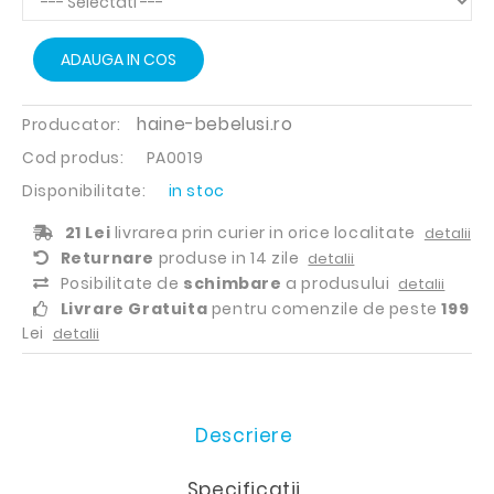
ADAUGA IN COS
haine-bebelusi.ro
Producator:
Cod produs:
PA0019
Disponibilitate:
in stoc
21 Lei
livrarea prin curier in orice localitate
detalii
Returnare
produse in 14 zile
detalii
Posibilitate de
schimbare
a produsului
detalii
Livrare Gratuita
pentru comenzile de peste
199
Lei
detalii
Descriere
Specificatii