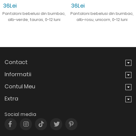
36Lei
36Lei
Pantaloni bebelusi din bumbac,
Pantaloni bebelusi din bumbac,
alb-verde, tauras, 0-12 luni
alb-rosu, unicorn, 0-12 luni
Contact
Informatii
Contul Meu
Extra
Social media