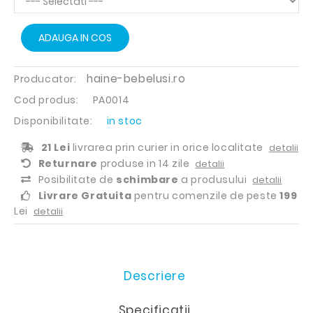
ADAUGA IN COS
haine-bebelusi.ro
Producator:
Cod produs:
PA0014
Disponibilitate:
in stoc
21 Lei
livrarea prin curier in orice localitate
detalii
Returnare
produse in 14 zile
detalii
Posibilitate de
schimbare
a produsului
detalii
Livrare Gratuita
pentru comenzile de peste
199
Lei
detalii
Descriere
Specificatii