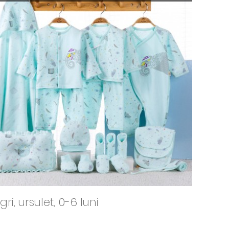
0-1 Luni
0-3 Luni
3-6 Luni
6-9 Luni
9-12 Luni
12-18 Luni
18-24 Luni
, ursulet, 0-6 luni