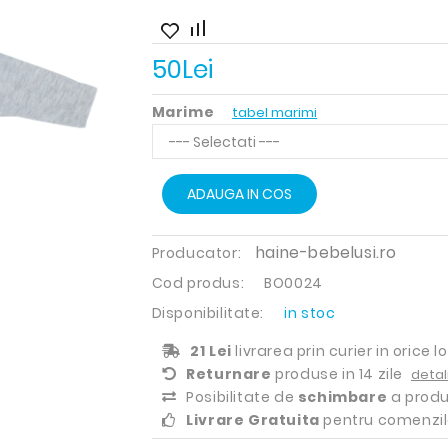
50Lei
Marime
tabel marimi
ADAUGA IN COS
haine-bebelusi.ro
Producator:
Cod produs:
BO0024
Disponibilitate:
in stoc
21 Lei
livrarea prin curier in orice l
Returnare
produse in 14 zile
detali
Posibilitate de
schimbare
a produ
Livrare Gratuita
pentru comenzil