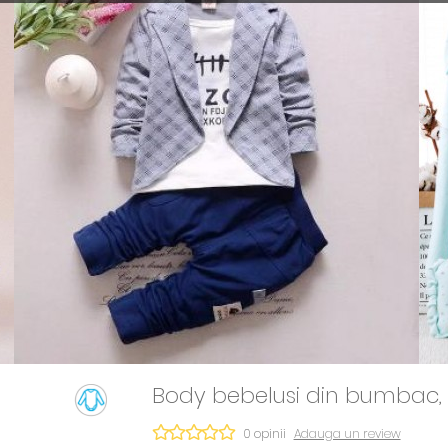
Bluze
Body
Caciulite
Combinezoane
Compleuri
Hanorace
Manusi
Pantaloni
Pijamale
Salopete
Sosete
Body bebelusi din bumbac, gri
0 opinii
Adauga un review