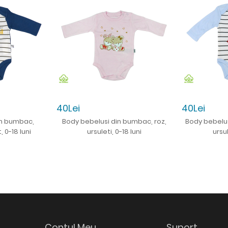
40Lei
40Lei
in bumbac,
Body bebelusi din bumbac, roz,
Body bebelus
, 0-18 luni
ursuleti, 0-18 luni
ursul
Contul Meu
Suport