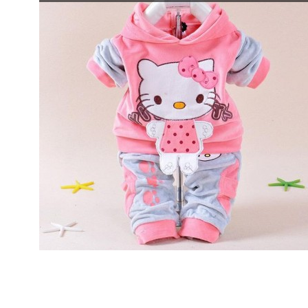
Bluze
Body
Caciulite
Combinezoane
Compleuri
Hanorace
Manusi
Pantaloni
Pijamale
Salopete
Sosete