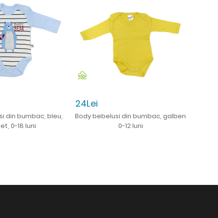
24Lei
24Lei
i din bumbac, bleu,
Body bebelusi din bumbac, galben
Body be
et, 0-18 luni
0-12 luni