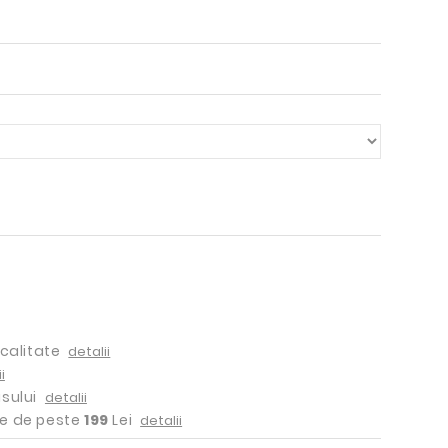
ocalitate
detalii
i
sului
detalii
e de peste
199
Lei
detalii